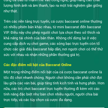
cũng đã đầu tư mạnh mẽ vào công nghệ, giúp nâng cao chất
lượng hình ảnh và âm thanh, tạo ra một trải nghiệm gần giống
như thật.
Trên các nền tảng trực tuyến, cá cược baccarat online thường
có nhiều phiên bản khác nhau, từ mini baccarat đến baccarat
VIP. Điều này cho phép người chơi lựa chọn theo sở thích và
khả năng tài chính của bản thân. Không chỉ dừng lại ở việc
cung cấp dịch vụ chơi game, các sòng bạc trực tuyến còn tổ
chức các giải đấu baccarat hấp dẫn, nơi người chơi có thể thử
sức với nhau và nhận những phần thưởng giá trị.
Các đặc điểm nổi bật của Baccarat Online
Một trong những điểm nổi bật của cá cược baccarat online là
tốc độ chơi nhanh chóng. Người chơi không cần phải chờ đợi
lâu giữa các ván bài, giúp tăng tính kịch tính và hưng phấn. Hơn
nữa, các trò chơi baccarat trực tuyến thường đi kèm với các
tính năng đặc biệt như bàn chơi nhiều người, người chia bài
trực tiếp, và các tùy chọn cá cược đa dạng.