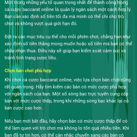
Một trong những yếu tố quan trọng nhất để thành công trong
cá cược baccarat online là quản lý ngân sách một cách hợp lý.
Bạn cần xác định số tiền tối đa mà mình có thể chi cho trò
chơi và không vượt quá giới hạn đó.
Đặt ra các mục tiêu cụ thể cho mỗi phiên chơi, chẳng hạn như
xác định số tiền thắng mong muốn hoặc số tiền mà bạn có thể
chấp nhận thua. Điều này sẽ giúp bạn kiểm soát cảm xúc và
tránh tình trạng cược liều.
Chọn bàn chơi phù hợp
Khi chơi cá cược baccarat online, việc lựa chọn bàn chơi cũng
rất quan trọng. Hãy tìm kiếm các bàn có mức cược phù hợp
với ngân sách của bạn. Một số sòng bạc trực tuyến cung cấp
bàn với mức cược thấp, trong khi những sòng bạc khác lại có
bàn cược cao hơn.
Nếu bạn mới bắt đầu, hãy chọn bàn có mức cược thấp để có
thể làm quen với trò chơi mà không lo tốn quá nhiều tiền. Khi
bạn đã tự tin hơn, có thể cân nhắc chuyển sang các bàn có