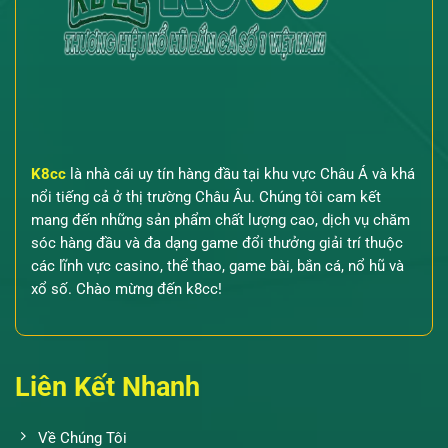
K8cc
là nhà cái uy tín hàng đầu tại khu vực Châu Á và khá
nổi tiếng cả ở thị trường Châu Âu. Chúng tôi cam kết
mang đến những sản phẩm chất lượng cao, dịch vụ chăm
sóc hàng đầu và đa dạng game đổi thưởng giải trí thuộc
các lĩnh vực casino, thể thao, game bài, bắn cá, nổ hũ và
xổ số. Chào mừng đến k8cc!
Liên Kết Nhanh
Về Chúng Tôi