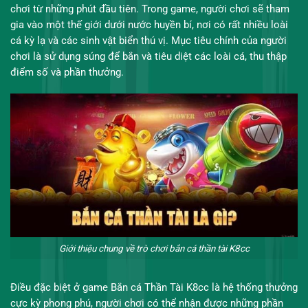
chơi từ những phút đầu tiên. Trong game, người chơi sẽ tham
gia vào một thế giới dưới nước huyền bí, nơi có rất nhiều loài
cá kỳ lạ và các sinh vật biển thú vị. Mục tiêu chính của người
chơi là sử dụng súng để bắn và tiêu diệt các loài cá, thu thập
điểm số và phần thưởng.
Giới thiệu chung về trò chơi bắn cá thần tài K8cc
Điều đặc biệt ở game Bắn cá Thần Tài K8cc là hệ thống thưởng
cực kỳ phong phú, người chơi có thể nhận được những phần