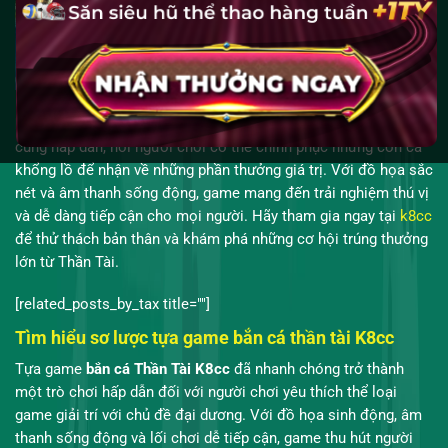
Bắn cá thần tài K8cc
là một trò chơi bắn cá đổi thưởng vô
cùng hấp dẫn, nơi người chơi có thể chinh phục những con cá
khổng lồ để nhận về những phần thưởng giá trị. Với đồ họa sắc
nét và âm thanh sống động, game mang đến trải nghiệm thú vị
và dễ dàng tiếp cận cho mọi người. Hãy tham gia ngay tại
k8cc
để thử thách bản thân và khám phá những cơ hội trúng thưởng
lớn từ Thần Tài.
[related_posts_by_tax title=""]
Tìm hiểu sơ lược tựa game bắn cá thần tài K8cc
Tựa game
bắn cá Thần Tài K8cc
đã nhanh chóng trở thành
một trò chơi hấp dẫn đối với người chơi yêu thích thể loại
game giải trí với chủ đề đại dương. Với đồ họa sinh động, âm
thanh sống động và lối chơi dễ tiếp cận, game thu hút người