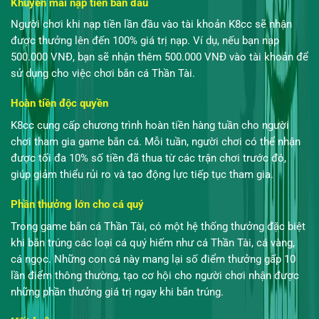
Khuyến mãi nạp tiền ban đầu
Người chơi khi nạp tiền lần đầu vào tài khoản K8cc sẽ nhận
được thưởng lên đến 100% giá trị nạp. Ví dụ, nếu bạn nạp
500.000 VNĐ, bạn sẽ nhận thêm 500.000 VNĐ vào tài khoản để
sử dụng cho việc chơi bắn cá Thần Tài.
Hoàn tiền độc quyền
K8cc cung cấp chương trình hoàn tiền hàng tuần cho người
chơi tham gia game bắn cá. Mỗi tuần, người chơi có thể nhận
được tối đa 10% số tiền đã thua từ các trận chơi trước đó,
giúp giảm thiểu rủi ro và tạo động lực tiếp tục tham gia.
Phần thưởng lớn cho cá quý
Trong game bắn cá Thần Tài, có một hệ thống thưởng đặc biệt
khi bắn trúng các loại cá quý hiếm như cá Thần Tài, cá vàng,
cá ngọc. Những con cá này mang lại số điểm thưởng gấp 10
lần điểm thông thường, tạo cơ hội cho người chơi nhận được
những phần thưởng giá trị ngay khi bắn trúng.