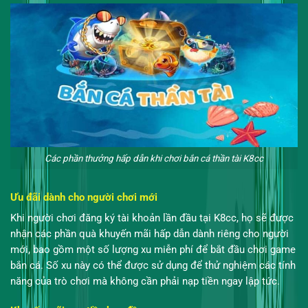
Các phần thưởng hấp dẫn khi chơi bắn cá thần tài K8cc
Ưu đãi dành cho người chơi mới
Khi người chơi đăng ký tài khoản lần đầu tại K8cc, họ sẽ được
nhận các phần quà khuyến mãi hấp dẫn dành riêng cho người
mới, bao gồm một số lượng xu miễn phí để bắt đầu chơi game
bắn cá. Số xu này có thể được sử dụng để thử nghiệm các tính
năng của trò chơi mà không cần phải nạp tiền ngay lập tức.