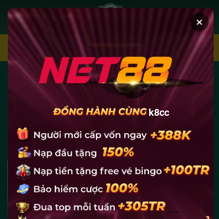
Chuyển
đến
×
nội
dung
ĐĂNG NHẬP
ĐĂNG KÝ
Trang chủ
»
Bắn Cá
»
Bắn cá thần tài K8cc – Chinh phục cá lớn
nhận thưởng khủng
k8cc
Bắn cá thần tài K8cc – Chinh phục cá lớn
nhận thưởng khủng