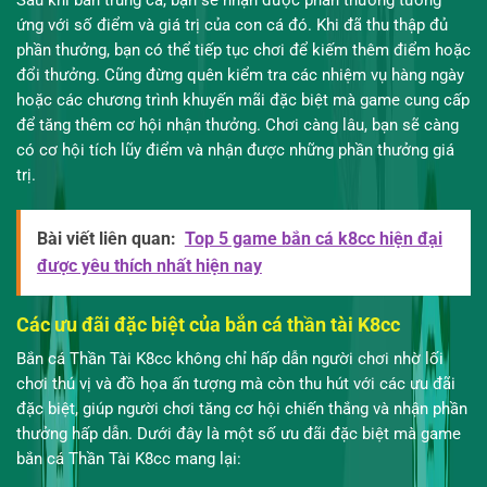
Sau khi bắn trúng cá, bạn sẽ nhận được phần thưởng tương
ứng với số điểm và giá trị của con cá đó. Khi đã thu thập đủ
phần thưởng, bạn có thể tiếp tục chơi để kiếm thêm điểm hoặc
đổi thưởng. Cũng đừng quên kiểm tra các nhiệm vụ hàng ngày
hoặc các chương trình khuyến mãi đặc biệt mà game cung cấp
để tăng thêm cơ hội nhận thưởng. Chơi càng lâu, bạn sẽ càng
có cơ hội tích lũy điểm và nhận được những phần thưởng giá
trị.
Bài viết liên quan:
Top 5 game bắn cá k8cc hiện đại
được yêu thích nhất hiện nay
Các ưu đãi đặc biệt của bắn cá thần tài K8cc
Bắn cá Thần Tài K8cc không chỉ hấp dẫn người chơi nhờ lối
chơi thú vị và đồ họa ấn tượng mà còn thu hút với các ưu đãi
đặc biệt, giúp người chơi tăng cơ hội chiến thắng và nhận phần
thưởng hấp dẫn. Dưới đây là một số ưu đãi đặc biệt mà game
bắn cá Thần Tài K8cc mang lại: