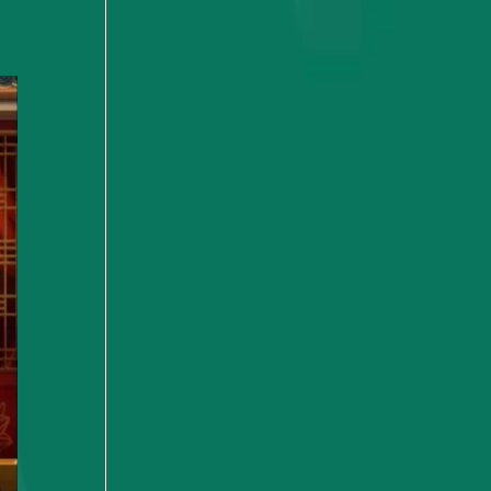
trò
chơi