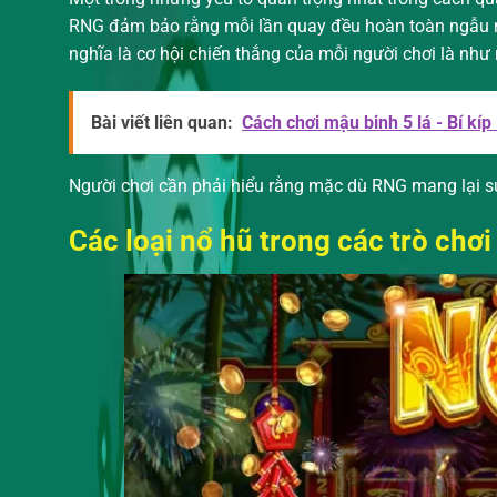
RNG đảm bảo rằng mỗi lần quay đều hoàn toàn ngẫu nh
nghĩa là cơ hội chiến thắng của mỗi người chơi là như
Bài viết liên quan:
Cách chơi mậu binh 5 lá - Bí kíp
Người chơi cần phải hiểu rằng mặc dù RNG mang lại s
Các loại nổ hũ trong các trò chơi