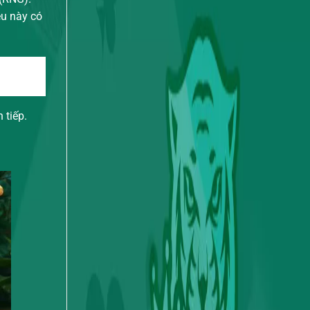
ều này có
 tiếp.