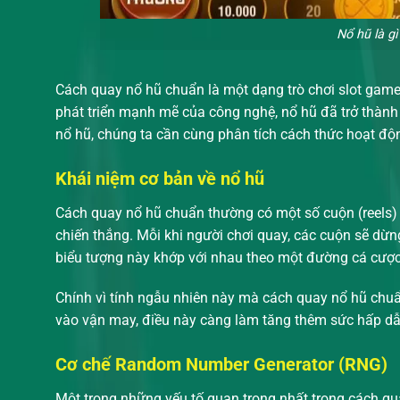
Nổ hũ là g
Cách quay nổ hũ chuẩn là một dạng trò chơi slot game,
phát triển mạnh mẽ của công nghệ, nổ hũ đã trở thành 
nổ hũ, chúng ta cần cùng phân tích cách thức hoạt độ
Khái niệm cơ bản về nổ hũ
Cách quay nổ hũ chuẩn thường có một số cuộn (reels) 
chiến thắng. Mỗi khi người chơi quay, các cuộn sẽ dừng 
biểu tượng này khớp với nhau theo một đường cá cược
Chính vì tính ngẫu nhiên này mà cách quay nổ hũ chuẩ
vào vận may, điều này càng làm tăng thêm sức hấp dẫn
Cơ chế Random Number Generator (RNG)
Một trong những yếu tố quan trọng nhất trong cách 