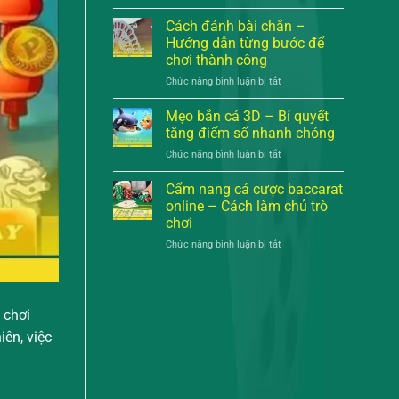
Cách
–
chơi
Bí
Cách đánh bài chắn –
bài
kíp
Hướng dẫn từng bước để
tấn
làm
chơi thành công
–
chủ
ở
Chức năng bình luận bị tắt
Những
trò
Cách
lưu
chơi
đánh
ý
Mẹo bắn cá 3D – Bí quyết
bài
quan
tăng điểm số nhanh chóng
chắn
trọng
ở
Chức năng bình luận bị tắt
–
khi
Mẹo
Hướng
đặt
bắn
Cẩm nang cá cược baccarat
dẫn
cược
cá
từng
online – Cách làm chủ trò
3D
bước
chơi
–
để
ở
Chức năng bình luận bị tắt
Bí
chơi
Cẩm
quyết
thành
nang
tăng
công
cá
điểm
cược
số
 chơi
baccarat
nhanh
iên, việc
online
chóng
–
Cách
làm
chủ