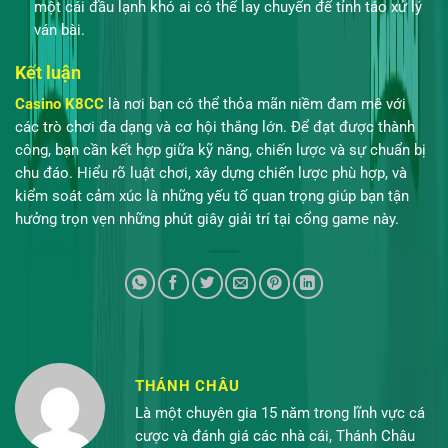
một cái đầu lạnh khó ai có thể lay chuyển để tỉnh táo xử lý
ván bài.
Kết luận
Casino K8CC
là nơi bạn có thể thỏa mãn niềm đam mê với
các trò chơi đa dạng và cơ hội thắng lớn. Để đạt được thành
công, bạn cần kết hợp giữa kỹ năng, chiến lược và sự chuẩn bị
chu đáo. Hiểu rõ luật chơi, xây dựng chiến lược phù hợp, và
kiểm soát cảm xúc là những yếu tố quan trọng giúp bạn tận
hưởng trọn vẹn những phút giây giải trí tại cổng game này.
THÁNH CHÂU
Là một chuyên gia 15 năm trong lĩnh vực cá
cược và đánh giá các nhà cái, Thánh Châu