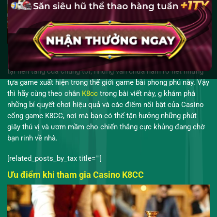
Nhiều anh em game thủ cực kỳ đam mê bộ môn
casino
K8CC
tại nền tảng của chúng tôi, nhưng vẫn chưa nắm rõ hết những
tựa game xuất hiện trong thế giới game bài phong phú này. Vậy
thì hãy cùng theo chân
K8cc
trong bài viết này, g khám phá
những bí quyết chơi hiệu quả và các điểm nổi bật của Casino
cổng game K8CC, nơi mà bạn có thể tận hưởng những phút
giây thú vị và ươm mầm cho chiến thắng cực khủng đang chờ
bạn rinh về nhà.
[related_posts_by_tax title=""]
Ưu điểm khi tham gia Casino K8CC