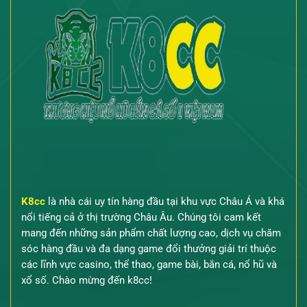
K8cc
là nhà cái uy tín hàng đầu tại khu vực Châu Á và khá
nổi tiếng cả ở thị trường Châu Âu. Chúng tôi cam kết
mang đến những sản phẩm chất lượng cao, dịch vụ chăm
sóc hàng đầu và đa dạng game đổi thưởng giải trí thuộc
các lĩnh vực casino, thể thao, game bài, bắn cá, nổ hũ và
xổ số. Chào mừng đến k8cc!