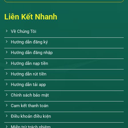
Liên Kết Nhanh
Về Chúng Tôi
Hướng dẫn đăng ký
Hướng dẫn đăng nhập
Hướng dẫn nạp tiền
Hướng dẫn rút tiền
Hướng dẫn tải app
Chính sách bảo mật
Cam kết thanh toán
Điều khoản điều kiện
Miễn trừ trách nhiệm