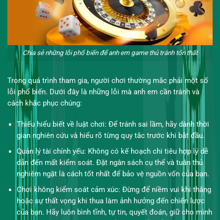
Chia sẻ những lỗi phổ biến để anh em game thủ tránh tổn thất
Trong quá trình tham gia, người chơi thường mắc phải một số
lỗi phổ biến. Dưới đây là những lỗi mà anh em cần tránh và
cách khắc phục chúng:
Thiếu hiểu biết về luật chơi: Để tránh sai lầm, hãy dành thời
gian nghiên cứu và hiểu rõ từng quy tắc trước khi bắt đầu.
Quản lý tài chính yếu: Không có kế hoạch chi tiêu hợp lý dễ
dẫn đến mất kiểm soát. Đặt ngân sách cụ thể và tuân thủ
nghiêm ngặt là cách tốt nhất để bảo vệ nguồn vốn của bạn.
Chơi không kiểm soát cảm xúc: Đừng để niềm vui khi thắng
hoặc sự thất vọng khi thua làm ảnh hưởng đến chiến lược
của bạn. Hãy luôn bình tĩnh, tự tin, quyết đoán, giữ cho mình