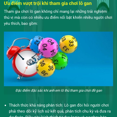
Ưu điểm vượt trội khi tham gia chơi lô gan
Tham gia chơi lô gan không chỉ mang lại những trải nghiệm
thú vị mà còn có nhiều ưu điểm nổi bật khiến nhiều người chơi
yêu thích, bao gồm:
Đặc điểm đặc sắc khi anh em lô thủ tham gia chơi đề gan
Thách thức khả năng phân tích: Lô gan đòi hỏi người chơi
phải theo dõi kỹ lịch sử kết quả, phân tích chu kỳ và đưa ra