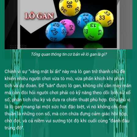
Tổng quan thông tin cơ bản về lô gan là gì?
Chính vì sự “vắng mặt bí ẩn” này mà lô gan trở thành chủ đề
khiến nhiều người chơi vừa tò mò, vừa phấn khích khi phân
tích và dự đoán. Để “săn” được lô gan, không chỉ cần may mắn
mà còn đòi hỏi người chơi phải có kỹ năng theo dõi lịch sử xổ
số, phân tích chu kỳ và đưa ra chiến thuật phù hợp. Điều thú vị
là lô gan mang lại một sức hút đặc biệt, vì nó không chỉ đơn
thuần là những con số, mà còn chứa đựng cảm giác hồi hộp,
chờ đợi, và cả niềm vui sướng tột độ khi cuối cùng “đánh đâu
trúng đó”.