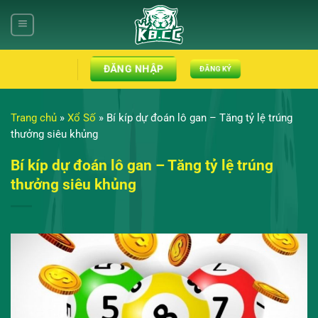
Chuyển
đến
nội
dung
ĐĂNG NHẬP
ĐĂNG KÝ
Trang chủ
»
Xổ Số
»
Bí kíp dự đoán lô gan – Tăng tỷ lệ trúng
thưởng siêu khủng
Bí kíp dự đoán lô gan – Tăng tỷ lệ trúng
thưởng siêu khủng