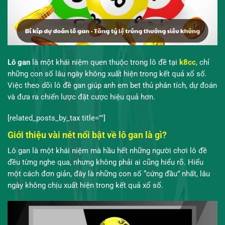
Lô gan
là một khái niệm quen thuộc trong lô đề tại
k8cc
, chỉ
những con số lâu ngày không xuất hiện trong kết quả xổ số.
Việc theo dõi lô đề gan giúp anh em bet thủ phân tích, dự đoán
và đưa ra chiến lược đặt cược hiệu quả hơn.
[related_posts_by_tax title=""]
Giới thiệu vài nét nổi bật về lô gan là gì?
Lô gan là một khái niệm mà hầu hết những người chơi lô đề
đều từng nghe qua, nhưng không phải ai cũng hiểu rõ. Hiểu
một cách đơn giản, đây là những con số “cứng đầu” nhất, lâu
ngày không chịu xuất hiện trong kết quả xổ số.