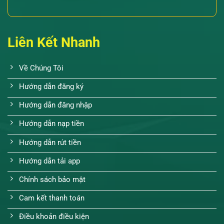
Liên Kết Nhanh
Về Chúng Tôi
Hướng dẫn đăng ký
Hướng dẫn đăng nhập
Hướng dẫn nạp tiền
Hướng dẫn rút tiền
Hướng dẫn tải app
Chính sách bảo mật
Cam kết thanh toán
Điều khoản điều kiện