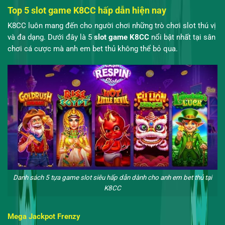
Top 5 slot game K8CC hấp dẫn hiện nay
K8CC luôn mang đến cho người chơi những trò chơi slot thú vị
và đa dạng. Dưới đây là 5
slot game K8CC
nổi bật nhất tại sân
chơi cá cược mà anh em bet thủ không thể bỏ qua.
Danh sách 5 tựa game slot siêu hấp dẫn dành cho anh em bet thủ tại
K8CC
Mega Jackpot Frenzy