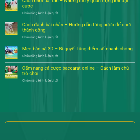
Cách chơi bài tấn – Những lưu ý quan trọng khi đặt
mậu
cược
binh
ở
Chức năng bình luận bị tắt
5
Cách
lá
chơi
–
Cách đánh bài chắn – Hướng dẫn từng bước để chơi
bài
Bí
thành công
tấn
kíp
ở
Chức năng bình luận bị tắt
–
làm
Cách
Những
chủ
đánh
lưu
Mẹo bắn cá 3D – Bí quyết tăng điểm số nhanh chóng
trò
bài
ý
chơi
ở
Chức năng bình luận bị tắt
chắn
quan
Mẹo
–
trọng
bắn
Hướng
Cẩm nang cá cược baccarat online – Cách làm chủ
khi
cá
dẫn
trò chơi
đặt
3D
từng
cược
ở
Chức năng bình luận bị tắt
–
bước
Cẩm
Bí
để
nang
quyết
chơi
cá
tăng
thành
cược
điểm
công
baccarat
số
online
nhanh
–
chóng
Cách
làm
chủ
trò