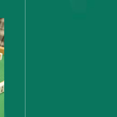
trò
chơi