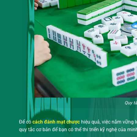
Quy t
Để có
cách đánh mạt chược
hiệu quả, việc nắm vững lu
quy tắc cơ bản để bạn có thể thi triển kỹ nghệ của mìn