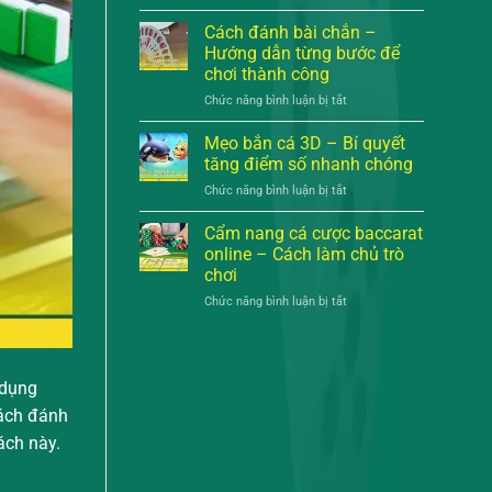
Cách
–
chơi
Bí
Cách đánh bài chắn –
bài
kíp
Hướng dẫn từng bước để
tấn
làm
chơi thành công
–
chủ
ở
Chức năng bình luận bị tắt
Những
trò
Cách
lưu
chơi
đánh
ý
Mẹo bắn cá 3D – Bí quyết
bài
quan
tăng điểm số nhanh chóng
chắn
trọng
ở
Chức năng bình luận bị tắt
–
khi
Mẹo
Hướng
đặt
bắn
Cẩm nang cá cược baccarat
dẫn
cược
cá
từng
online – Cách làm chủ trò
3D
bước
chơi
–
để
ở
Chức năng bình luận bị tắt
Bí
chơi
Cẩm
quyết
thành
nang
tăng
công
cá
điểm
cược
số
 dụng
baccarat
nhanh
cách đánh
online
chóng
–
hách này.
Cách
làm
chủ