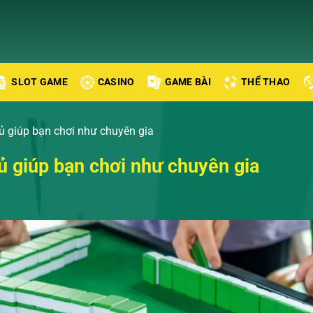
×
SLOT GAME
CASINO
GAME BÀI
THỂ THAO
 giúp bạn chơi như chuyên gia
 giúp bạn chơi như chuyên gia
8cc