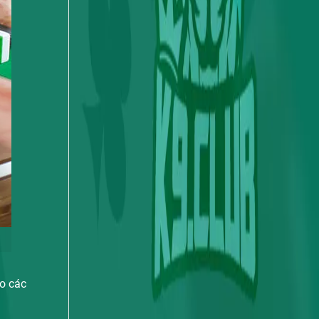
ào các