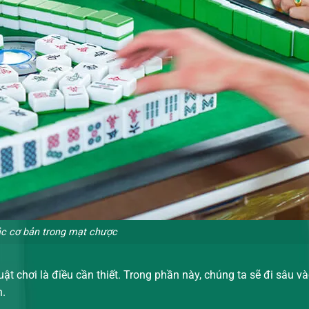
ắc cơ bản trong mạt chược
ật chơi là điều cần thiết. Trong phần này, chúng ta sẽ đi sâu v
h.