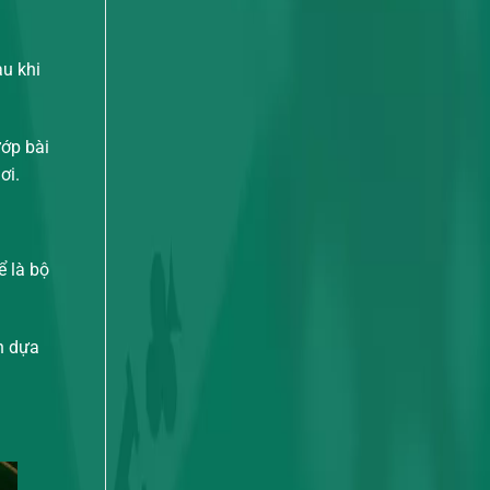
au khi
ướp bài
ơi.
ể là bộ
h dựa