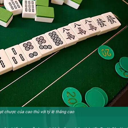
t chược của cao thủ với tỷ lệ thắng cao