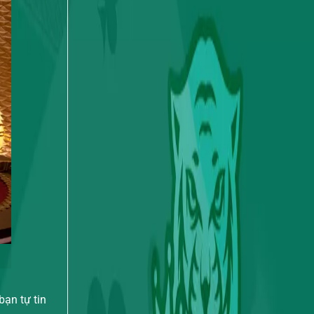
bạn tự tin