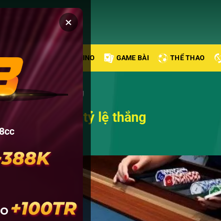
×
SLOT GAME
CASINO
GAME BÀI
THỂ THAO
quả giúp tăng tỷ lệ thắng
 quả giúp tăng tỷ lệ thắng
8cc