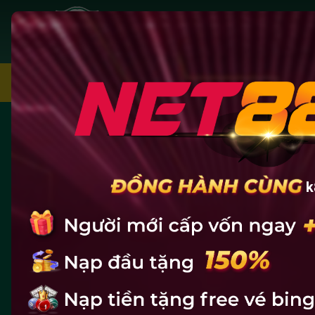
Chuyển
đến
nội
dung
K8CC
BẮN CÁ
Trang chủ
»
Tin Tức
»
Bí quyết chơi live baccarat hiệu 
Bí quyết chơi live baccarat hiệu
k