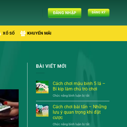
ĐĂNG NHẬP
ĐĂNG KÝ
XỔ SỐ
KHUYẾN MÃI
BÀI VIẾT MỚI
Cách chơi mậu binh 5 lá –
Bí kíp làm chủ trò chơi
ở
Chức năng bình luận bị tắt
Cách
chơi
Cách chơi bài tấn – Những
mậu
lưu ý quan trọng khi đặt
binh
cược
5
ở
Chức năng bình luận bị tắt
lá