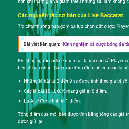
hơn khi tham gia và giảm thiểu những sai lầm không cầ
Các nguyên tắc cơ bản của Live Baccarat
Trò chơi thường bao gồm ba lựa chọn đặt cược: Player (
Bài viết liên quan:
Kinh nghiệm cá cược bóng đá từ
Khi chơi, người chơi sẽ nhận hai lá bài cho cả Player 
bên sẽ hòa nhau. Cách xác định điểm số của các lá bà
Những lá bài từ 2 đến 9 sẽ được tính theo giá trị số.
Các lá bài 10, J, Q, K mang giá trị 0 điểm.
Lá A sẽ được tính là 1 điểm.
Tổng điểm của mỗi bên được tính bằng tổng các giá trị
được giữ lại.