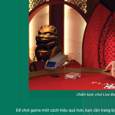
Chiến lược chơi Live Ba
Để chơi game một cách hiệu quả hơn, bạn cần trang b