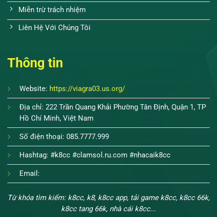
Miễn trừ trách nhiệm
Liên Hệ Với Chúng Tôi
Thông tin
Website:
https://viagra03.us.org/
Địa chỉ:
222 Trần Quang Khải Phường Tân Định, Quận 1, TP
Hồ Chí Minh, Việt Nam
Số điện thoại: 085.7777.999
Hashtag: #k8cc #clamsol.ru.com #nhacaik8cc
Email:
Từ khóa tìm kiếm: k8cc, k8, k8cc app, tải game k8cc, k8cc 66k,
k8cc tang 66k, nhà cái k8cc...