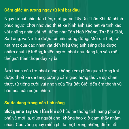
Cảm giác ấn tượng ngay từ khi bắt đầu
Ngay từ cái nhìn đầu tiên, slot game Tây Du Thần Khí đã chinh
phục người chơi nhờ vào thiết kế hình ảnh sắc nét và tinh xảo,
với những nhân vật nổi tiếng như Tôn Ngộ Không, Trư Bát Giới,
Sa Tăng, và Na Tra được tái hiện sống động. Mỗi chi tiết, từ
nét mặt của các nhân vật đến hiệu ứng ánh sáng đều được
chăm chút kỹ lưỡng, khiến người chơi như đang lạc vào một
thế giới thần thoại đầy kỳ bí.
Âm thanh của trò chơi cũng không kém phần quan trọng khi
được thiết kế để tăng cường cảm giác hứng thú và sự chân
thực, từ tiếng cười vui nhộn của Trư Bát Giới đến âm thanh vũ
bão của các cuộc chiến.
Sự đa dạng trong các tính năng
Slot game Tây Du Thần khí
sở hữu hệ thống tính năng phong
phú và mới lạ, giúp người chơi không bao giờ cảm thấy nhàm
chán. Các vòng quay miễn phí là một trong những điểm nổi