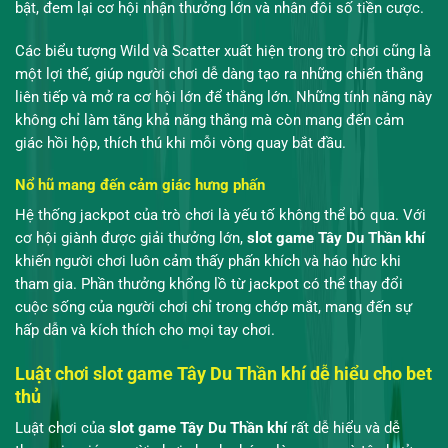
bật, đem lại cơ hội nhận thưởng lớn và nhân đôi số tiền cược.
Các biểu tượng Wild và Scatter xuất hiện trong trò chơi cũng là
một lợi thế, giúp người chơi dễ dàng tạo ra những chiến thắng
liên tiếp và mở ra cơ hội lớn để thắng lớn. Những tính năng này
không chỉ làm tăng khả năng thắng mà còn mang đến cảm
giác hồi hộp, thích thú khi mỗi vòng quay bắt đầu.
Nổ hũ mang đến cảm giác hưng phấn
Hệ thống jackpot của trò chơi là yếu tố không thể bỏ qua. Với
cơ hội giành được giải thưởng lớn,
slot game Tây Du Thần khí
khiến người chơi luôn cảm thấy phấn khích và háo hức khi
tham gia. Phần thưởng khổng lồ từ jackpot có thể thay đổi
cuộc sống của người chơi chỉ trong chớp mắt, mang đến sự
hấp dẫn và kích thích cho mọi tay chơi.
Luật chơi slot game Tây Du Thần khí dễ hiểu cho bet
thủ
Luật chơi của
slot game Tây Du Thần khí
rất dễ hiểu và dễ