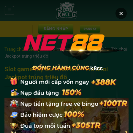
Chuyển
đến
×
nội
dung
ĐĂNG NHẬP
ĐĂNG KÝ
Trang chủ
»
Slot game
»
Slot game Tây Du Thần khí – Trò chơi
Jackpot trúng triệu đô
k8cc
Slot game Tây Du Thần khí – Trò chơi
Jackpot trúng triệu đô