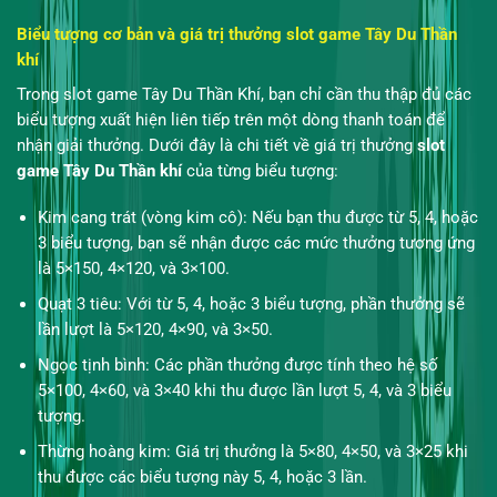
Biểu tượng cơ bản và giá trị thưởng slot game Tây Du Thần
khí
Trong slot game Tây Du Thần Khí, bạn chỉ cần thu thập đủ các
biểu tượng xuất hiện liên tiếp trên một dòng thanh toán để
nhận giải thưởng. Dưới đây là chi tiết về giá trị thưởng
slot
game Tây Du Thần khí
của từng biểu tượng:
Kim cang trát (vòng kim cô): Nếu bạn thu được từ 5, 4, hoặc
3 biểu tượng, bạn sẽ nhận được các mức thưởng tương ứng
là 5×150, 4×120, và 3×100.
Quạt 3 tiêu: Với từ 5, 4, hoặc 3 biểu tượng, phần thưởng sẽ
lần lượt là 5×120, 4×90, và 3×50.
Ngọc tịnh bình: Các phần thưởng được tính theo hệ số
5×100, 4×60, và 3×40 khi thu được lần lượt 5, 4, và 3 biểu
tượng.
Thừng hoàng kim: Giá trị thưởng là 5×80, 4×50, và 3×25 khi
thu được các biểu tượng này 5, 4, hoặc 3 lần.