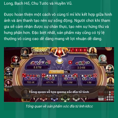
Long, Bạch Hổ, Chu Tước và Huyền Vũ.
Được hoàn thiện một cách vô cùng tỉ mỉ khi kết hợp giữa hình
ảnh và âm thanh tạo nên sự sống động. Người chơi khi tham
gia sẽ cảm nhận được sự chân thực, tạo nên sự hứng thú và
hưng phấn hơn. Đặc biệt nhất, sản phẩm này cũng có tỷ lệ
thưởng vô cùng cao dễ dàng mang về lợi nhuận dễ dàng.
Tổng quan về sản phẩm xóc đĩa tứ linh k8cc