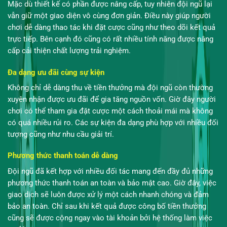
Mặc dù thiết kế có phần được nâng cấp, tuy nhiên đội ngũ lại
vẫn giữ một giao diện vô cùng đơn giản. Điều này giúp người
chơi dễ dàng thao tác khi đặt cược cũng như theo dõi kết quả
trực tiếp. Bên cạnh đó cũng có rất nhiều tính năng được nâng
cấp cải thiện chất lượng trải nghiệm.
Đa dạng ưu đãi cùng sự kiện
Không chỉ dễ dàng thu về tiền thưởng mà đội ngũ còn thường
xuyên nhận được ưu đãi để gia tăng nguồn vốn. Giờ đây người
chơi có thể tham gia đặt cược một cách thoải mái mà không
có quá nhiều rủi ro. Các sự kiện đa dạng phù hợp với nhiều đối
tượng cũng như nhu cầu giải trí.
Phương thức thanh toán dễ dàng
Đội ngũ đã kết hợp với nhiều đối tác mang đến đầy đủ những
phương thức thanh toán an toàn và bảo mật cao. Giờ đây, việc
giao dịch sẽ luôn được xử lý một cách nhanh chóng và đảm
bảo an toàn. Chỉ sau khi kết quả được công bố tiền thưởng
cũng sẽ được cộng ngay vào tài khoản bởi hệ thống làm việc