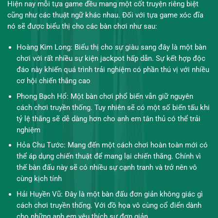
Hiện nay mỗi tựa game đều mang một cốt truyện riêng biệt
cũng như các thuật ngữ khác nhau. Đối với tựa game xóc đĩa
nó sẽ được biểu thị cho các bàn chơi như sau:
Hoàng Kim Long: Biểu thị cho sự giàu sang đây là một bàn
chơi với rất nhiều sự kiện jackpot hấp dẫn. Sự kết hợp độc
đáo này khiến quá trình trải nghiệm có phần thú vị với nhiều
cơ hội chiến thắng cao
Phong Bạch Hổ: Một bàn chơi phổ biến vẫn giữ nguyên
cách chơi truyền thống. Tuy nhiên sẽ có một số biến tấu khi
tỷ lệ thắng sẽ dễ dàng hơn cho anh em tân thủ có thể trải
nghiệm
Hỏa Chu Tước: Mang đến một cách chơi hoàn toàn mới có
thể áp dụng chiến thuật để mang lại chiến thắng. Chính vì
thế bàn đấu này sẽ có nhiều sự cạnh tranh và trở nên vô
cùng kịch tính
Hải Huyền Vũ: Đây là một bàn đấu đơn giản không giác gì
cách chơi truyền thống. Với đồ họa vô cùng cổ điển dành
cho những anh em yêu thích sự đơn giản